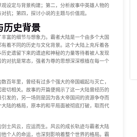
界观设定与背景构建；第二，分析故事中英雄人物的
与对抗；第四，探讨小说的主题与价值观。
与历史背景
了丰富的细节与想象力。霸者大陆是一个由多个大国
都有着不同的历史与文化背景。这个大陆上充斥着各
多历史遗留下来的遗迹和神秘的力量等待着被人发现
者的对抗是常态，强者为尊的思想深深根植在每一个
的数百年里，曾经有过多个强大的帝国崛起与灭亡，
起密切相关。故事的开篇便揭示了这一大陆曾经历的
量引发的，另一场则是因为各大帝国间的资源争夺而
个大陆的格局，原本的和平局面被彻底打破，取而代
的剑士风云，应运而生。风云的成长轨迹与霸者大陆
到他个人的命运，也深刻影响着整个世界的格局。霸