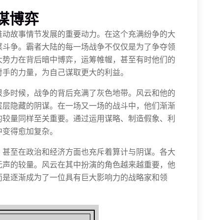
谋博弈
推动故事情节发展的重要动力。在这个充满纷争的大
谋斗争。霸者大陆的每一场战争不仅仅是为了争夺领
大势力在背后暗中博弈，运筹帷幄，甚至有时他们的
对手的力量，为自己谋取更大的利益。
很多时候，战争的背后充满了灰色地带。风云和他的
层层隐藏的阴谋。在一场又一场的战斗中，他们渐渐
的较量同样至关重要。通过运用谋略、制造假象、利
中变得愈加复杂。
，甚至在政治和经济方面也充斥着算计与阴谋。各大
无声的较量。风云在其中扮演的角色越来越重要，他
而是逐渐成为了一位具有巨大影响力的战略家和领